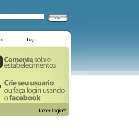
co
Login
fazer
login?