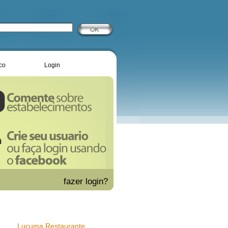
co
Login
fazer
login?
Lucuma Restaurante