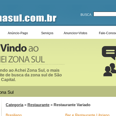
BUSCA
Anúncio-Pago
Serviços
Anuncios+Vistos
Fale-Conos
ndo ao Achei Zona Sul, o mais
ite de busca da zona sul de São
 Capital.
ona Sul
Categoria
»
Restaurante
» Restaurante Variado
Brasiliano
Bar e Restaurante Libriano