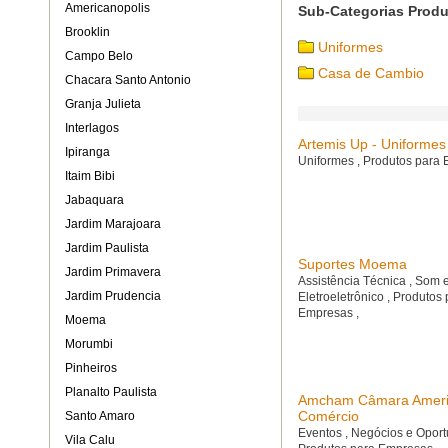
Americanopolis
Sub-Categorias Prod
Brooklin
Uniformes
Campo Belo
Casa de Cambio
Chacara Santo Antonio
Granja Julieta
Interlagos
Artemis Up - Uniformes
Ipiranga
Uniformes
,
Produtos para
Itaim Bibi
Jabaquara
Jardim Marajoara
Jardim Paulista
Suportes Moema
Jardim Primavera
Assistência Técnica
,
Som 
Jardim Prudencia
Eletroeletrônico
,
Produtos 
Empresas
,
Moema
Morumbi
Pinheiros
Planalto Paulista
Amcham Câmara Ameri
Comércio
Santo Amaro
Eventos
,
Negócios e Opor
Vila Calu