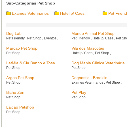
Sub-Categorias Pet Shop
Exames Veterinarios
Hotel p/ Caes
Pet Friend
Dog Lab
Mundo Animal Pet Shop
Pet Friendly
,
Pet Shop
,
Eventos
,
Pet Friendly
,
Hotel p/ Caes
,
Pet S
Marcão Pet Shop
Vila dos Mascotes
Pet Shop
Hotel p/ Caes
,
Pet Shop
,
LatMia & Cia Banho e Tosa
Dog Mania Clínica Veterinária
Pet Shop
Pet Shop
Argos Pet Shop
Dognostic - Brooklin
Pet Shop
Exames Veterinarios
,
Pet Shop
,
Bicho Zen
Pet Play
Pet Shop
Pet Shop
Laicao Petshop
Pet Shop