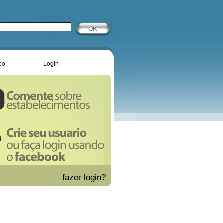
co
Login
fazer
login?