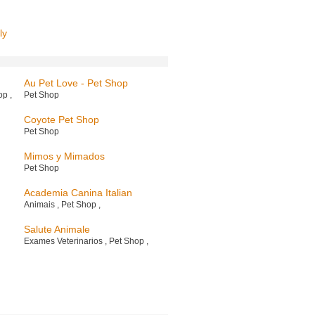
ly
Au Pet Love - Pet Shop
hop
,
Pet Shop
Coyote Pet Shop
Pet Shop
Mimos y Mimados
Pet Shop
Academia Canina Italian
Animais
,
Pet Shop
,
Salute Animale
Exames Veterinarios
,
Pet Shop
,