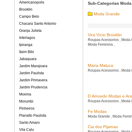
Americanopolis
Sub-Categorias Moda
Brooklin
Moda Grande
Campo Belo
Chacara Santo Antonio
Granja Julieta
Vira Vício Brooklin
Interlagos
Roupas Acessorios
,
Moda 
Moda Feminina
,
Ipiranga
Itaim Bibi
Jabaquara
Maria Maluca
Jardim Marajoara
Roupas Acessorios
,
Moda 
Jardim Paulista
Jardim Primavera
Jardim Prudencia
Moema
D Amoedo Modas e Ace
Roupas Acessorios
,
Moda 
Morumbi
Pinheiros
Fe Modas
Planalto Paulista
Moda Grande
,
Moda Femi
Santo Amaro
Cia dos Pijamas
Vila Calu
Roupas Acessorios
,
Moda 