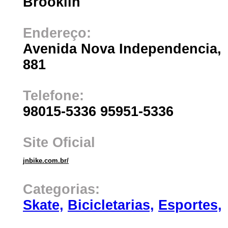
Brooklin
Endereço:
Avenida Nova Independencia,
881
Telefone:
98015-5336 95951-5336
Site Oficial
jnbike.com.br/
Categorias:
Skate,
Bicicletarias,
Esportes,