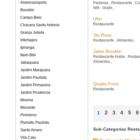
Americanopolis
Padarias
,
Restaurante
,
Co
Wifi - Gratis
,
Brooklin
Campo Belo
Ufizi
Restaurante
Chacara Santo Antonio
Granja Julieta
Sta Rosa
Interlagos
Restaurante
,
Alimentos
,
Ipiranga
Jaber Brooklin
Itaim Bibi
Restaurante Arabe
,
Restau
Alimentos
,
Jabaquara
Jardim Marajoara
Jardim Paulista
Quality Food
Jardim Primavera
Restaurante
Jardim Prudencia
Moema
Morumbi
2
3
4
5
6
1
Pinheiros
Planalto Paulista
Sub-Categorias Resta
Santo Amaro
Vila Calu