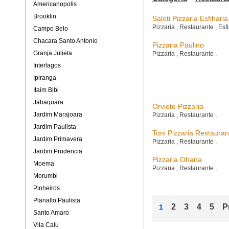
Americanopolis
Brooklin
Saloti Pizzaria Esfiharia
Pizzaria
,
Restaurante
,
Esf
Campo Belo
Chacara Santo Antonio
Pizzaria Paulino
Granja Julieta
Pizzaria
,
Restaurante
,
Interlagos
Ipiranga
Itaim Bibi
Jabaquara
Orvieto Pizzaria
Jardim Marajoara
Pizzaria
,
Restaurante
,
Jardim Paulista
Toni Pizzaria Restauran
Jardim Primavera
Pizzaria
,
Restaurante
,
Jardim Prudencia
Pizzaria Ohana
Moema
Pizzaria
,
Restaurante
,
Morumbi
Pinheiros
Planalto Paulista
2
3
4
5
P
1
Santo Amaro
Vila Calu