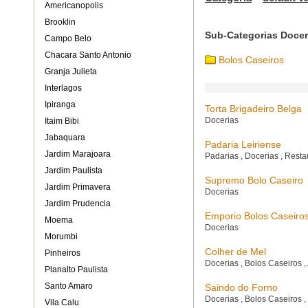
Americanopolis
Brooklin
Sub-Categorias Docer
Campo Belo
Chacara Santo Antonio
Bolos Caseiros
Granja Julieta
Interlagos
Ipiranga
Torta Brigadeiro Belga
Docerias
Itaim Bibi
Jabaquara
Padaria Leiriense
Jardim Marajoara
Padarias
,
Docerias
,
Resta
Jardim Paulista
Supremo Bolo Caseiro
Jardim Primavera
Docerias
Jardim Prudencia
Emporio Bolos Caseiro
Moema
Docerias
Morumbi
Colher de Mel
Pinheiros
Docerias
,
Bolos Caseiros
,
Planalto Paulista
Santo Amaro
Saindo do Forno
Docerias
,
Bolos Caseiros
,
Vila Calu