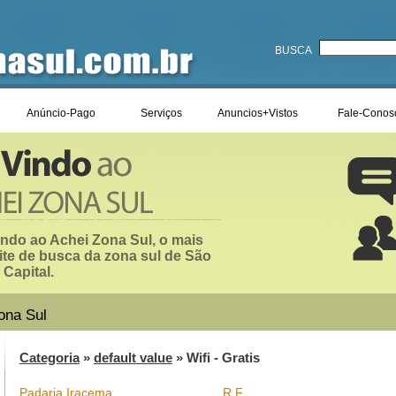
BUSCA
Anúncio-Pago
Serviços
Anuncios+Vistos
Fale-Conos
ndo ao Achei Zona Sul, o mais
ite de busca da zona sul de São
 Capital.
ona Sul
Categoria
»
default value
» Wifi - Gratis
Padaria Iracema
R F