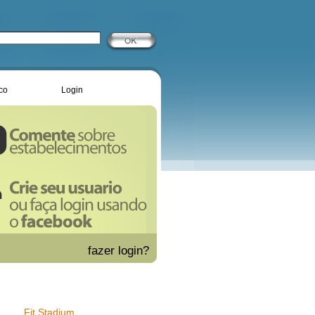
co
Login
fazer
login?
Fit Stadium