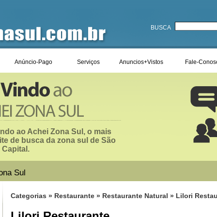
BUSCA
Anúncio-Pago
Serviços
Anuncios+Vistos
Fale-Conos
ndo ao Achei Zona Sul, o mais
ite de busca da zona sul de São
 Capital.
ona Sul
Categorias
»
Restaurante
»
Restaurante Natural
» Lilori Resta
Lilori Restaurante