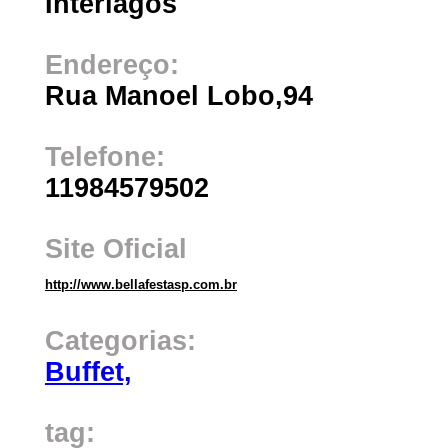
Interlagos
Endereço:
Rua Manoel Lobo,94
Telefone:
11984579502
Site Oficial
http://www.bellafestasp.com.br
Categorias:
Buffet,
tag: