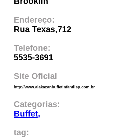
Brooklin
Endereço:
Rua Texas,712
Telefone:
5535-3691
Site Oficial
http://www.alakazanbuffetinfantilsp.com.br
Categorias:
Buffet,
tag: