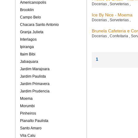
Americanopolis
Docerias
,
Sorveterias
,
Brooklin
Ice By Nice - Moema
Campo Belo
Docerias
,
Sorveterias
,
Chacara Santo Antonio
Brunela Cafeteria e Con
Granja Julieta
Docerias
,
Confeitaria
,
Sor
Interlagos
Ipiranga
Itaim Bibi
1
Jabaquara
Jardim Marajoara
Jardim Paulista
Jardim Primavera
Jardim Prudencia
Moema
Morumbi
Pinheiros
Planalto Paulista
Santo Amaro
Vila Calu