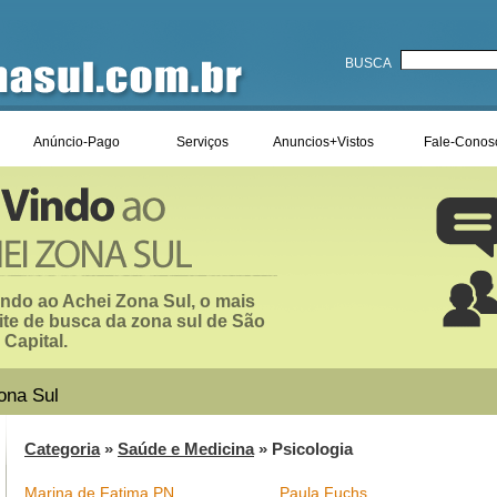
BUSCA
Anúncio-Pago
Serviços
Anuncios+Vistos
Fale-Conos
ndo ao Achei Zona Sul, o mais
ite de busca da zona sul de São
 Capital.
ona Sul
Categoria
»
Saúde e Medicina
» Psicologia
Marina de Fatima PN
Paula Fuchs