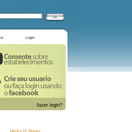
co
Login
fazer
login?
Herico H. Nunez